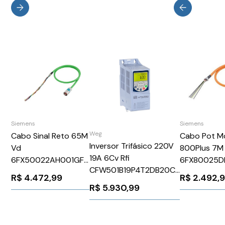
Siemens
Siemens
Weg
Cabo Pot M
Cabo Sinal Reto 65M
Inversor Trifásico 220V
800Plus 7M 
Vd
19A 6Cv Rfi
6FX80025D
6FX50022AH001GF0
CFW501B19P4T2DB20C3
Siemens 93
Siemens 1280467
R$
2.492,
R$
4.472,99
WEG Weg 13531425
R$
5.930,99