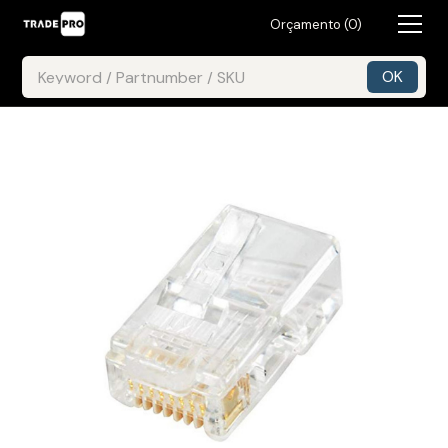
Orçamento (
0
)