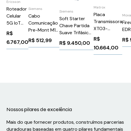
Ericsson
Matrox
Roteador
Siemens
Siemens
Placa
Mox
Cabo
Celular
Soft Starter
Transmissora
Fir
Comunicação
5G IoT
Chave Partida
XTO3-
ED
Pre-Mont M12
NetCloud
Suave Trifásico
R$
N3208CTX
F 5Pin M12 M 5
R980
R$
R$
200-480V
R$
512,99
6.767,00
R$
9.450,00
Pin 1,50M
R980
210A 110-220V
10.664,00
Siemens
NetCloud
Siemens
6XV18225BH15
IoT Series
3RW50722AB14
Nossos pilares de excelência
Mais do que fornecer produtos, construímos parcerias
duradouras baseadas em quatro pilares fundamentais